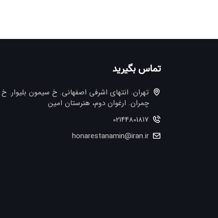
تماس بگیرید
تهران. انتهاي اشرفي اصفهاني. خ سيمون بليوار. خ
چمران. ارغوان دوم، هنرستان امین
02144801817
honarestanamin@iran.ir