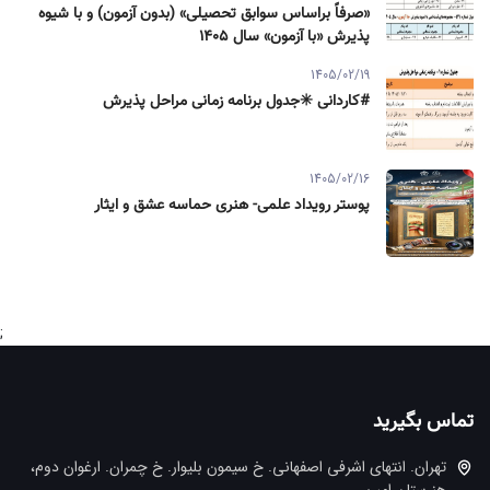
«صرفاً براساس سوابق تحصیلی» (بدون آزمون) و با شیوه
پذیرش «با آزمون» سال ۱۴۰۵
1405/02/19
#کاردانی ✳️جدول برنامه زمانی مراحل پذیرش
1405/02/16
پوستر رویداد علمی- هنری حماسه عشق و ایثار
;
تماس بگیرید
تهران. انتهاي اشرفي اصفهاني. خ سيمون بليوار. خ چمران. ارغوان دوم،
هنرستان امین