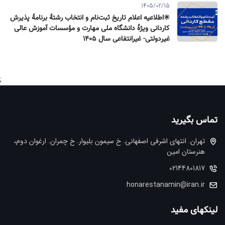
1405/02/15
✳️اطلاعیه اعلام تاریخ ثبت‌نام و انتخاب رشتۀ برنامۀ پذیرش
كاردانی ویژۀ دانشگاه ملی مهارت و مؤسسات آموزش عالی
غیردولتی- غیرانتفاعی سال ۱۴۰۵
;
ي اشرفي اصفهاني. خ سيمون بليوار. خ چمران. ارغوان دوم،
ن
honarestanam