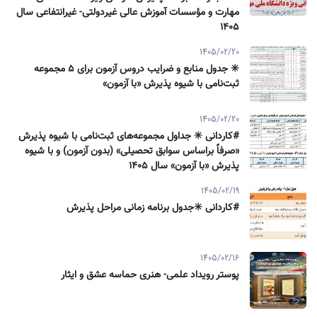
مهارت و مؤسسات آموزش عالی غیردولتی- غیرانتفاعی سال
۱۴۰۵
1405/02/20
✳️ جدول منابع و ضرایب دروس آزمون برای ۵ مجموعه
ثبت‌نامی با شیوه پذیرش «با آزمون»
1405/02/20
#کاردانی ✳️ جداول مجموعه‌های ثبت‌نامی با شیوه پذیرش
«صرفاً براساس سوابق تحصیلی» (بدون آزمون) و با شیوه
پذیرش «با آزمون» سال ۱۴۰۵
1405/02/19
#کاردانی ✳️جدول برنامه زمانی مراحل پذیرش
1405/02/16
پوستر رویداد علمی- هنری حماسه عشق و ایثار