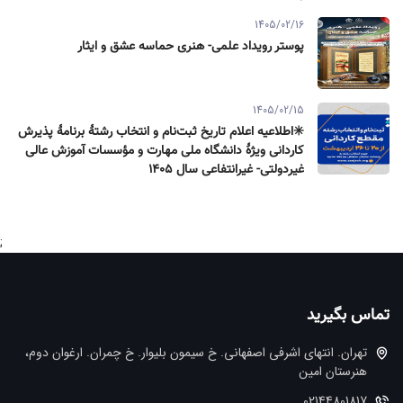
1405/02/16
پوستر رویداد علمی- هنری حماسه عشق و ایثار
1405/02/15
✳️اطلاعیه اعلام تاریخ ثبت‌نام و انتخاب رشتۀ برنامۀ پذیرش
كاردانی ویژۀ دانشگاه ملی مهارت و مؤسسات آموزش عالی
غیردولتی- غیرانتفاعی سال ۱۴۰۵
;
تماس بگیرید
تهران. انتهاي اشرفي اصفهاني. خ سيمون بليوار. خ چمران. ارغوان دوم،
هنرستان امین
02144801817