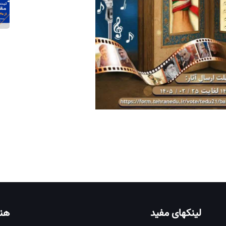
لینکهای مفید
هنر