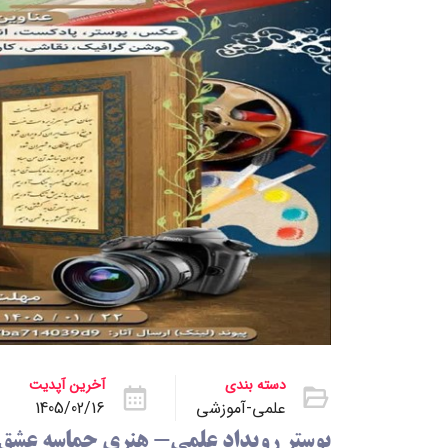
دسته بندی
آخرین آپدیت
علمی-آموزشی
1405/02/16
پوستر رویداد علمی- هنری حماسه عشق و