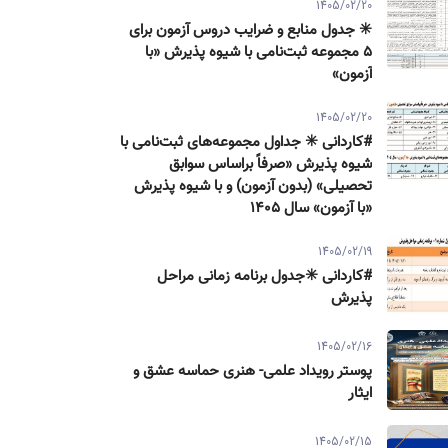
1405/02/20
✳️ جدول منابع و ضرایب دروس آزمون برای
۵ مجموعه ثبت‌نامی با شیوه پذیرش «با
آزمون»
1405/02/20
#کاردانی ✳️ جداول مجموعه‌های ثبت‌نامی با
شیوه پذیرش «صرفاً براساس سوابق
تحصیلی» (بدون آزمون) و با شیوه پذیرش
«با آزمون» سال ۱۴۰۵
1405/02/19
#کاردانی ✳️جدول برنامه زمانی مراحل
پذیرش
1405/02/16
پوستر رویداد علمی- هنری حماسه عشق و
ایثار
1405/02/15