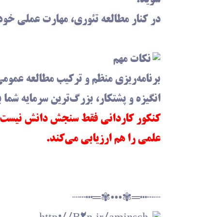
در کنار مطالعه تئوری، مهارت عملی خود 
نکات مهم
برنامه‌ریزی منظم و ترکیب مطالعه عمو
انگیزه و پشتکار، بزرگ‌ترین سرمایه شما
کنکور کاردانی فقط سنجش دانش نیست، ب
علمی را هم ارزیابی می‌کند.
┈┄┅═✾•••✾═┅┄┈