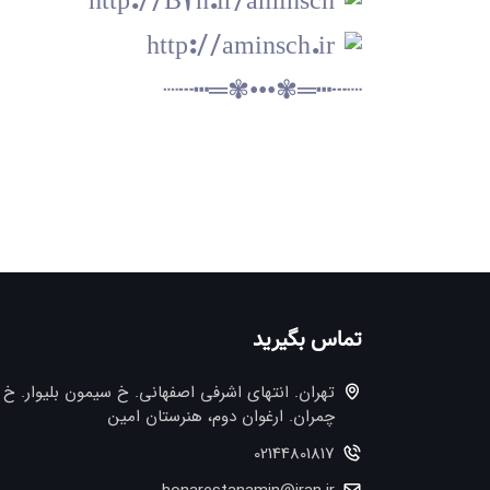
http://B2n.ir/aminsch
http://aminsch.ir
┈┄┅═✾•••✾═┅┄┈
تماس بگیرید
تهران. انتهاي اشرفي اصفهاني. خ سيمون بليوار. خ
چمران. ارغوان دوم، هنرستان امین
02144801817