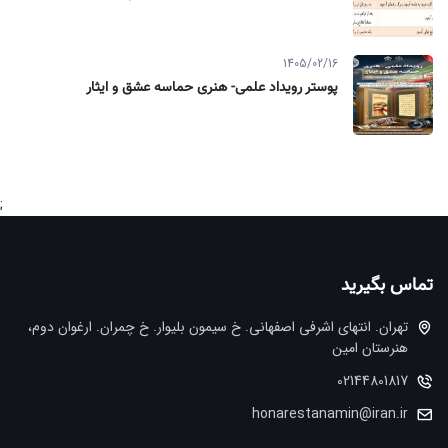
1405/02/16
پوستر رویداد علمی- هنری حماسه عشق و ایثار
;
تماس بگیرید
تهران. انتهاي اشرفي اصفهاني. خ سيمون بليوار. خ چمران. ارغوان دوم،
هنرستان امین
02144801817
honarestanamin@iran.ir