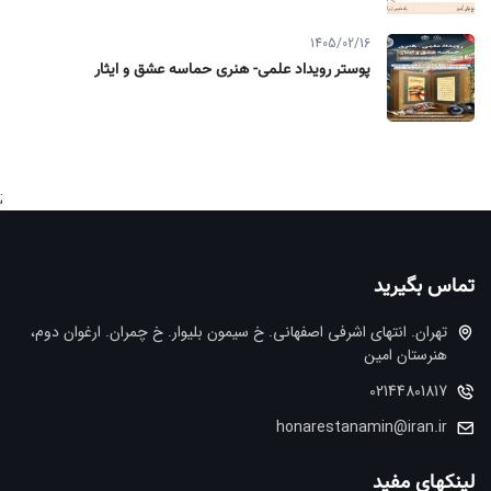
1405/02/16
پوستر رویداد علمی- هنری حماسه عشق و ایثار
;
تماس بگیرید
تهران. انتهاي اشرفي اصفهاني. خ سيمون بليوار. خ چمران. ارغوان دوم،
هنرستان امین
02144801817
honarestanamin@iran.ir
لینکهای مفید