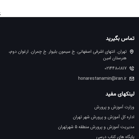
;
تماس بگیرید
تهران. انتهاي اشرفي اصفهاني. خ سيمون بليوار. خ چمران. ارغوان دوم،
هنرستان امین
02144801817
honarestanamin@iran.ir
لینکهای مفید
وزارت آموزش و پرورش
اداره کل آموزش و پرورش شهر تهران
مدیریت آموزش و پرورش منطقه 5 شهرتهران
پایگاه های کتاب درسی