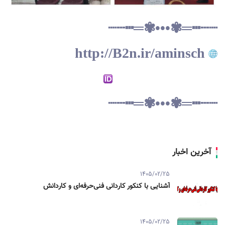
┈┄┅═✾•••✾═┅┄┈
http://B2n.ir/aminsch
http://aminsch.ir
┈┄┅═✾•••✾═┅┄┈
آخرین اخبار
1405/02/25
آشنایی با کنکور کاردانی فنی‌حرفه‌ای و کاردانش
1405/02/25