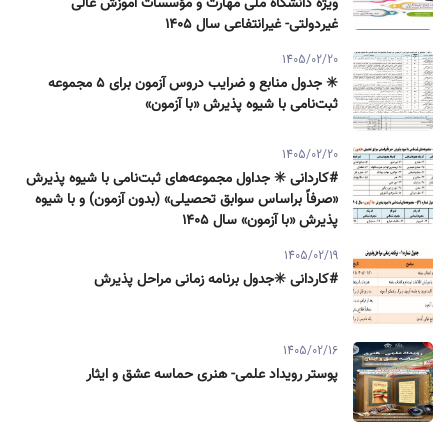
ویژه دانشگاه ملی مهارت و مؤسسات آموزش عالی
غیردولتی- غیرانتفاعی سال ۱۴۰۵
1405/02/20
✳️ جدول منابع و ضرایب دروس آزمون برای ۵ مجموعه
ثبت‌نامی با شیوه پذیرش «با آزمون»
1405/02/20
#کاردانی ✳️ جداول مجموعه‌های ثبت‌نامی با شیوه پذیرش
«صرفاً براساس سوابق تحصیلی» (بدون آزمون) و با شیوه
پذیرش «با آزمون» سال ۱۴۰۵
1405/02/19
#کاردانی ✳️جدول برنامه زمانی مراحل پذیرش
1405/02/16
پوستر رویداد علمی- هنری حماسه عشق و ایثار