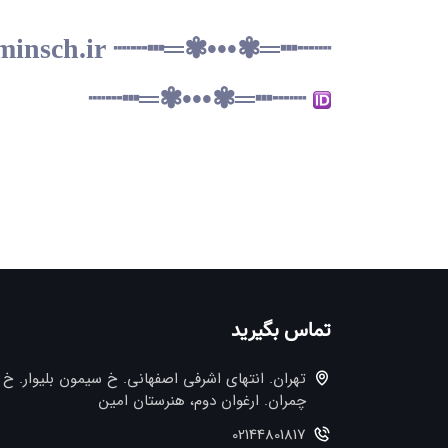
minsch.ir
┈┄┅═✾•••✾═┅┄┈
┈┄┅═✾•••✾═┅┄┈
تماس بگیرید
تهران. انتهاي اشرفي اصفهاني. خ سيمون بليوار. خ
چمران. ارغوان دوم، هنرستان امین
02144801817