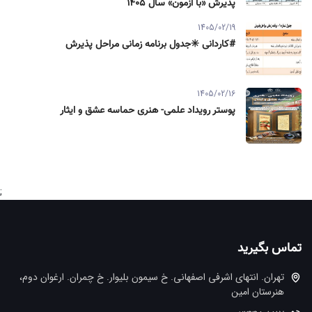
پذیرش «با آزمون» سال ۱۴۰۵
1405/02/19
#کاردانی ✳️جدول برنامه زمانی مراحل پذیرش
1405/02/16
پوستر رویداد علمی- هنری حماسه عشق و ایثار
;
تماس بگیرید
تهران. انتهاي اشرفي اصفهاني. خ سيمون بليوار. خ چمران. ارغوان دوم،
هنرستان امین