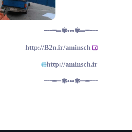
┈┄┅═✾•••✾═┅┄┈
http://B2n.ir/aminsch
http://aminsch.ir
┈┄┅═✾•••✾═┅┄┈