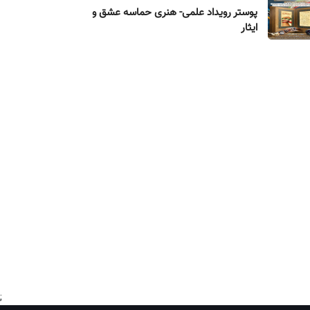
پوستر رویداد علمی- هنری حماسه عشق و
ایثار
;