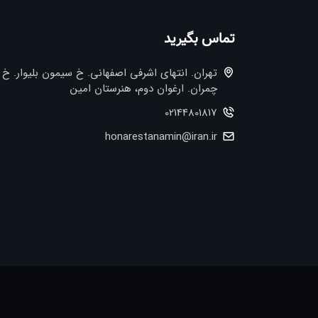
تماس بگیرید
تهران. انتهاي اشرفي اصفهاني. خ سيمون بليوار. خ
چمران. ارغوان دوم، هنرستان امین
02144801817
honarestanamin@iran.ir