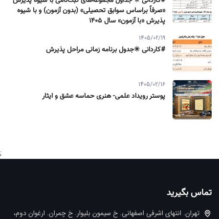
#کاردانی ✳️ جداول مجموعه‌های ثبت‌نامی با شیوه پذیرش
«صرفاً براساس سوابق تحصیلی» (بدون آزمون) و با شیوه
پذیرش «با آزمون» سال ۱۴۰۵
1405/02/19
#کاردانی ✳️جدول برنامه زمانی مراحل پذیرش
1405/02/16
پوستر رویداد علمی- هنری حماسه عشق و ایثار
;
تماس بگیرید
تهران. انتهاي اشرفي اصفهاني. خ سيمون بليوار. خ چمران. ارغوان دوم،