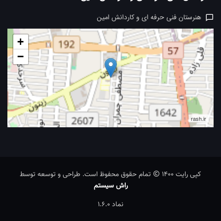
هنرستان فنی حرفه ای و کاردانش امین
+
−
rash.ir
کپی رایت 1400
تمام حقوق محفوظ است. طراحی و توسعه توسط
راش سیستم
نماد 1.6.0