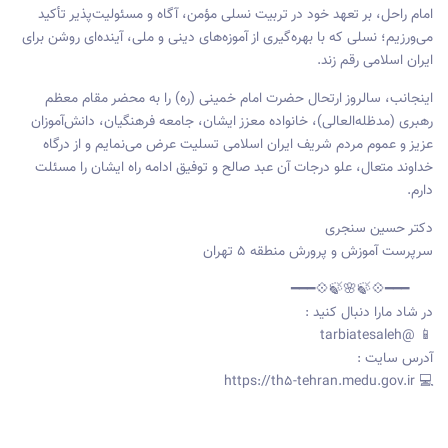
امام راحل، بر تعهد خود در تربیت نسلی مؤمن، آگاه و مسئولیت‌پذیر تأکید
می‌ورزیم؛ نسلی که با بهره‌گیری از آموزه‌های دینی و ملی، آینده‌ای روشن برای
ایران اسلامی رقم زند.
اینجانب، سالروز ارتحال حضرت امام خمینی (ره) را به محضر مقام معظم
رهبری (مدظله‌العالی)، خانواده معزز ایشان، جامعه فرهنگیان، دانش‌آموزان
عزیز و عموم مردم شریف ایران اسلامی تسلیت عرض می‌نمایم و از درگاه
خداوند متعال، علو درجات آن عبد صالح و توفیق ادامه راه ایشان را مسئلت
دارم.
دکتر حسین سنجری
سرپرست آموزش و پرورش منطقه ۵ تهران
━━━💠🍃🌸🍃💠━━━
در شاد مارا دنبال کنید :
📱 @tarbiatesaleh
آدرس سایت :
💻 https://th5-tehran.medu.gov.ir