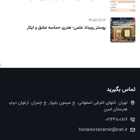
1405/02/16
پوستر رویداد علمی- هنری حماسه عشق و ایثار
;
تماس بگیرید
تهران. انتهاي اشرفي اصفهاني. خ سيمون بليوار. خ چمران. ارغوان دوم،
هنرستان امین
02144801817
honarestanamin@iran.ir