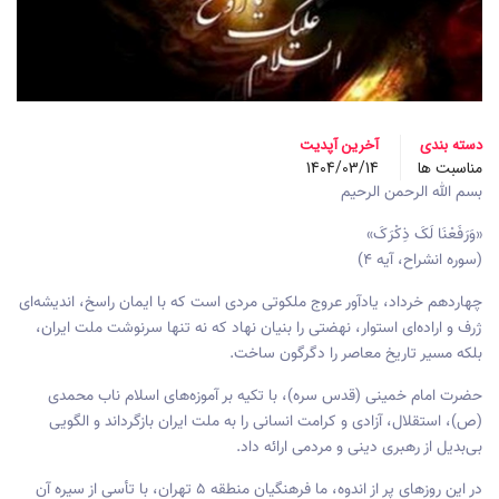
دسته بندی
آخرین آپدیت
مناسبت ها
1404/03/14
بسم الله الرحمن الرحیم
«وَرَفَعْنَا لَکَ ذِکْرَکَ»
(سوره انشراح، آیه ۴)
چهاردهم خرداد، یادآور عروج ملکوتی مردی است که با ایمان راسخ، اندیشه‌ای
ژرف و اراده‌ای استوار، نهضتی را بنیان نهاد که نه تنها سرنوشت ملت ایران،
بلکه مسیر تاریخ معاصر را دگرگون ساخت.
حضرت امام خمینی (قدس سره)، با تکیه بر آموزه‌های اسلام ناب محمدی
(ص)، استقلال، آزادی و کرامت انسانی را به ملت ایران بازگرداند و الگویی
بی‌بدیل از رهبری دینی و مردمی ارائه داد.
در این روزهای پر از اندوه، ما فرهنگیان منطقه ۵ تهران، با تأسی از سیره آن