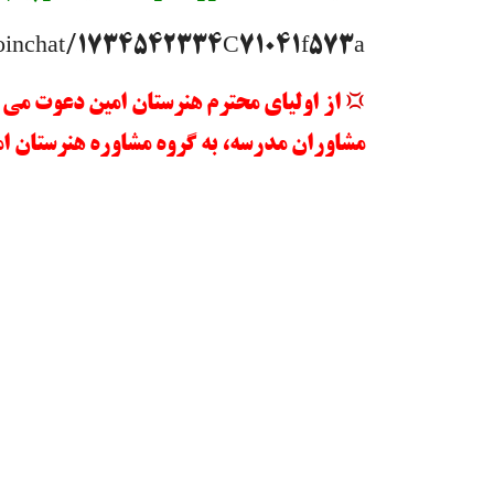
/joinchat/1734542334C71041f573a
از اولیای محترم هنرستان امین دعوت می‌ 
مشاوران مدرسه، به گروه مشاوره هنرستان امین