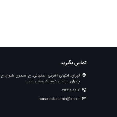
تماس بگیرید
تهران. انتهاي اشرفي اصفهاني. خ سيمون بليوار. خ
چمران. ارغوان دوم، هنرستان امین
02144801817
honarestanamin@iran.ir