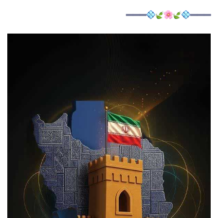
━━━
━━━