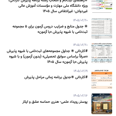
✳️راهنمای ثبت‌نام و انتخاب رشته برنامه پذیرش كاردانی،
ویژه دانشگاه ملی مهارت و مؤسسات آموزش عالی
غیردولتی- غیرانتفاعی سال ۱۴۰۵
1405/02/20
✳️ جدول منابع و ضرایب دروس آزمون برای ۵ مجموعه
ثبت‌نامی با شیوه پذیرش «با آزمون»
1405/02/20
#کاردانی ✳️ جداول مجموعه‌های ثبت‌نامی با شیوه پذیرش
«صرفاً براساس سوابق تحصیلی» (بدون آزمون) و با شیوه
پذیرش «با آزمون» سال ۱۴۰۵
1405/02/19
#کاردانی ✳️جدول برنامه زمانی مراحل پذیرش
1405/02/16
پوستر رویداد علمی- هنری حماسه عشق و ایثار