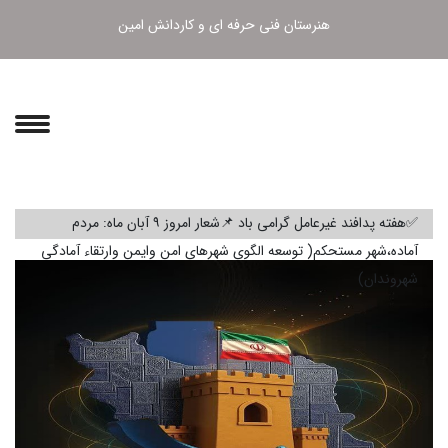
هنرستان فنی حرفه ای و کاردانش امین
✅هفته پدافند غیرعامل گرامی باد 📌شعار امروز ۹ آبان ماه: مردم
آماده،شهر مستحکم( توسعه الگوی شهرهای امن وایمن وارتقاء آمادگی
شهروندان)