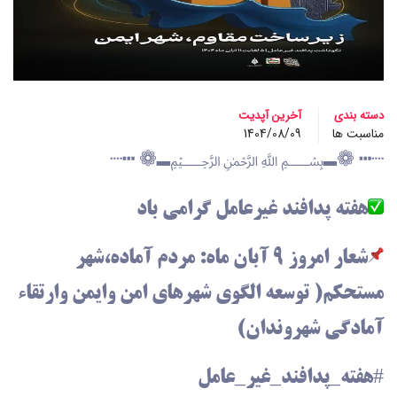
دسته بندی
آخرین آپدیت
مناسبت ها
1404/08/09
┈┅ ❁ـ﷽ـ❁ ┅┈
هفته پدافند غیرعامل گرامی باد
شعار امروز ۹ آبان ماه: مردم آماده،شهر
مستحکم( توسعه الگوی شهرهای امن وایمن وارتقاء
آمادگی شهروندان)
#هفته_پدافند_غیر_عامل