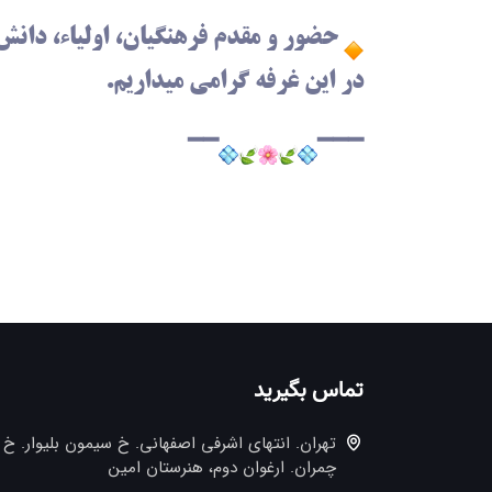
حضور و مقدم فرهنگیان، اولیاء، دانش
در این غرفه گرامی میداریم.
━━
━━━
تماس بگیرید
تهران. انتهاي اشرفي اصفهاني. خ سيمون بليوار. خ
چمران. ارغوان دوم، هنرستان امین