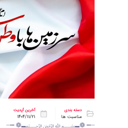
دسته بندی
آخرین آپدیت
مناسبت ها
1404/11/21
┈┅ ❁ـ﷽ـ❁ ┅┈