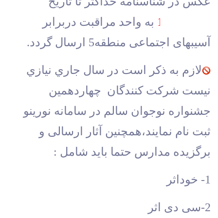
عکس در شناسنامه حداکثر تا تاریخ 
1403/11/15 
به واحد مراقبت دربرابر 
آسیبهای اجتماعی منطقه5 ارسال گردد.
لازم به ذکر است در سال جاري نيازي 
نيست شركت كنندگان  چهاردهمين 
جشنواره نوجوان سالم در سامانه نورينو 
ثبت نام نمايند،همچنین آثار ارسالی و 
برگزیده مدارس حتما باید شامل : 
1- خوداثر 
2-سی دی اثر 