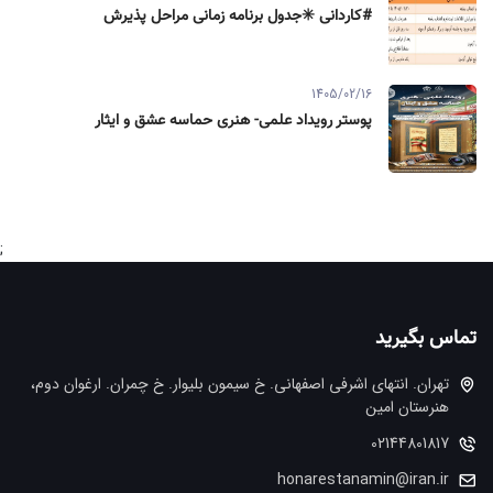
#کاردانی ✳️جدول برنامه زمانی مراحل پذیرش
1405/02/16
پوستر رویداد علمی- هنری حماسه عشق و ایثار
;
تماس بگیرید
تهران. انتهاي اشرفي اصفهاني. خ سيمون بليوار. خ چمران. ارغوان دوم،
هنرستان امین
02144801817
honarestanamin@iran.ir